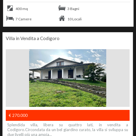
400 mq
3 Bagni
7 Camere
10 Locali
Villa in Vendita a Codigoro
€ 270.000
Splendida villa, libera su quattro lati, in vendita a
Codigoro.Circondata da un bel giardino curato, la villa si sviluppa su
due livelli più una ampia...