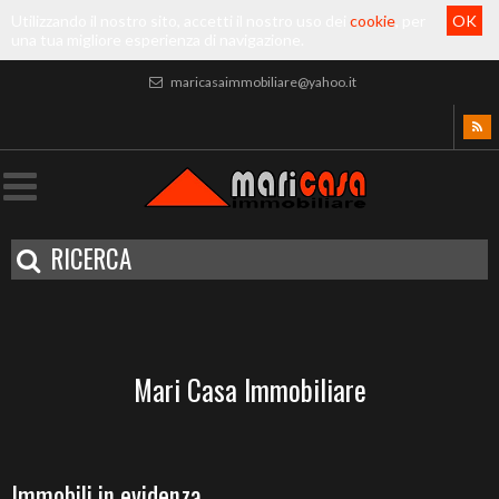
Utilizzando il nostro sito, accetti il nostro uso dei
cookie
, per
OK
una tua migliore esperienza di navigazione.
maricasaimmobiliare@yahoo.it
RICERCA
Mari Casa Immobiliare
Immobili in evidenza