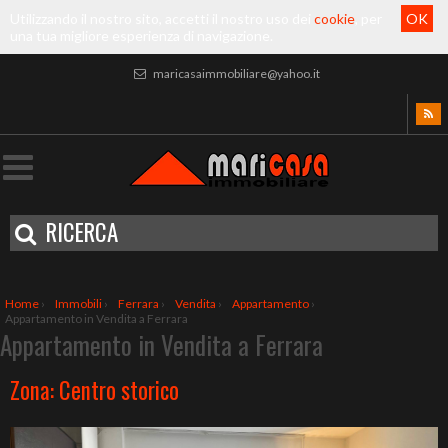
Utilizzando il nostro sito, accetti il nostro uso dei
cookie
, per
OK
una tua migliore esperienza di navigazione.
maricasaimmobiliare@yahoo.it
RICERCA
Home
›
Immobili
›
Ferrara
›
Vendita
›
Appartamento
›
Appartamento in Vendita a Ferrara
Appartamento in Vendita a Ferrara
Zona: Centro storico