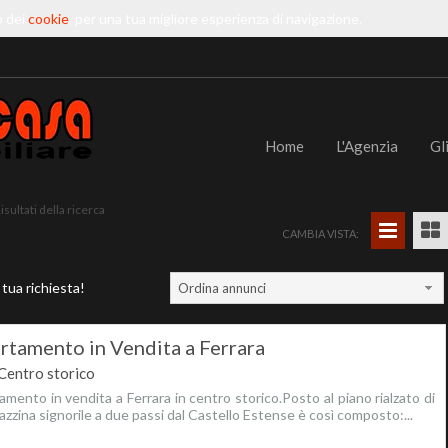
o dei
cookie
, per una tua migliore esperienza di navigazione.
Home
L'Agenzia
Gl
isultati della ricerca
CAMBIA VISTA:
 tua richiesta!
Ordina annunci
rtamento in Vendita a Ferrara
Centro storico
mento in vendita a Ferrara in centro storico.Posto al piano rialzato di
azzina signorile a due passi dal Castello Estense è così composto:...