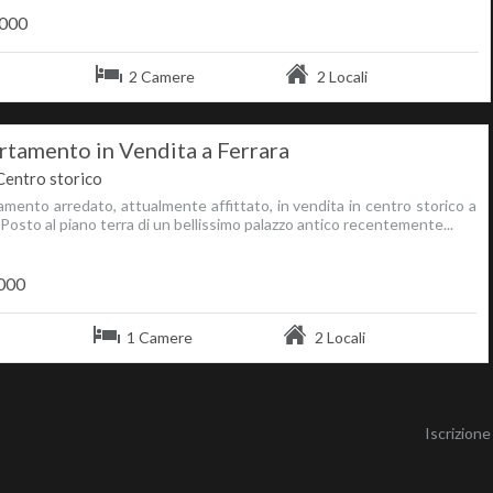
.000
2 Camere
2 Locali
tamento in Vendita a Ferrara
Centro storico
mento arredato, attualmente affittato, in vendita in centro storico a
.Posto al piano terra di un bellissimo palazzo antico recentemente...
000
1 Camere
2 Locali
Iscrizion