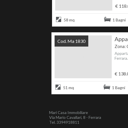
€ 118
58 mq
1 Bagni
Appar
Cod. Ma 1830
Zona: 
Apparta
Ferrara
€ 138.
51 mq
1 Bagni
Mari Casa Immobiliare
Via Mario Cavallari, 8 - Ferrara
Tel.
3394918811