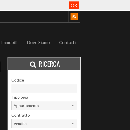
OK
i Immobili
Dove Siamo
Contatti
RICERCA
Codice
Tipologia
Appartamento
Contratto
Vendita