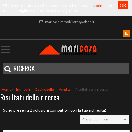
Utilizzando il nostro sito, accetti il nostro uso dei
cookie
, per
OK
una tua migliore esperienza di navigazione.
maricasaimmobiliare@yahoo.it
RICERCA
Home
›
Immobili
›
Occhiobello
›
Vendita
›
Risultati della ricerca
Risultati della ricerca
Sono presenti 2 soluzioni compatibili con la tua richiesta!
Ordina annunci