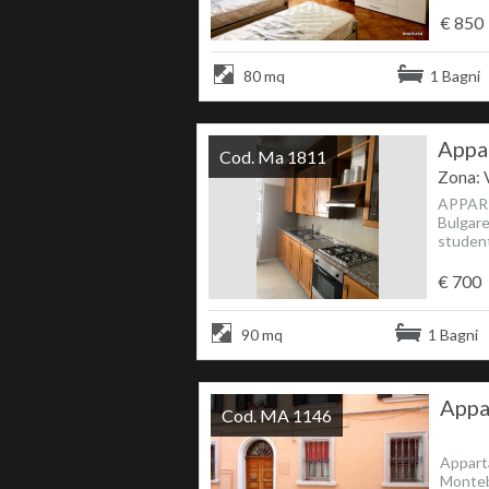
€ 850
80 mq
1 Bagni
Appar
Cod. Ma 1811
Zona: 
APPART
Bulgare
studenti
€ 700
90 mq
1 Bagni
Appa
Cod. MA 1146
Apparta
Monteb