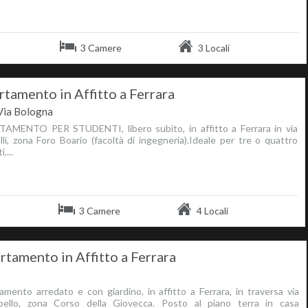
3 Camere
3 Locali
tamento in Affitto a Ferrara
Via Bologna
AMENTO PER STUDENTI, libero subito, in affitto a Ferrara in via
lli, zona Foro Boario (facoltà di ingegneria).Ideale per tre o quattro
,...
3 Camere
4 Locali
rtamento in Affitto a Ferrara
mento arredato e con giardino, in affitto a Ferrara, in traversa via
ello, zona Corso della Giovecca. Posto al piano terra in casa