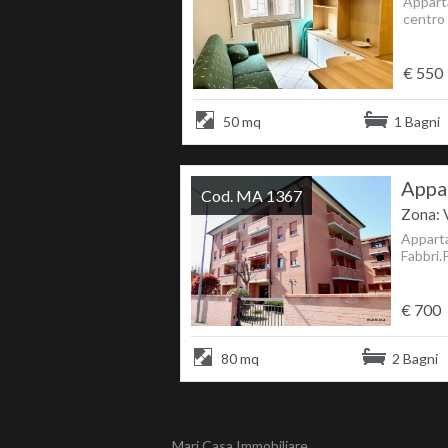
Apparta
centro s
€ 550
50 mq
1 Bagni
Appar
Cod. MA 1367
Zona: 
Apparta
Fabbri.P
€ 700
80 mq
2 Bagni
Mari Casa Immobiliare