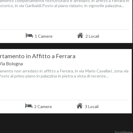
mento completamente ristrutturato e arredato, in affitto a Ferrara in
torico, in via Garibaldi.Posto al piano rialzato, in signorile palazzina...
1 Camere
2 Locali
tamento in Affitto a Ferrara
Via Bologna
mento non arredato in affitto a Ferrara, in via Mario Cavallari, zona via
osto al primo piano in palazzina in pietra a vista di recente...
2 Camere
3 Locali
Iscrizion