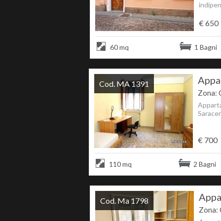
indipen
€ 650
60 mq
1 Bagni
Appar
Cod. MA 1391
Zona: 
Apparta
Saraceno
€ 700
110 mq
2 Bagni
Appa
Cod. Ma 1798
Zona: 