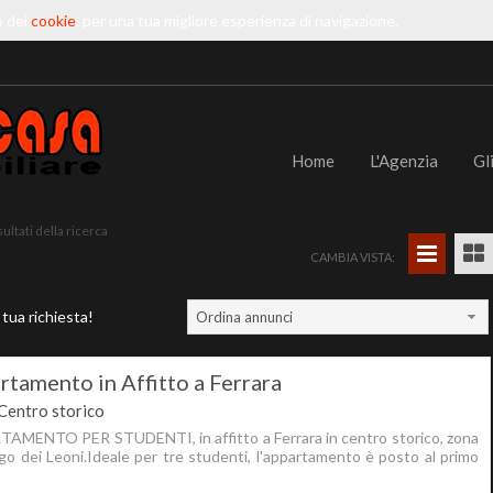
o dei
cookie
, per una tua migliore esperienza di navigazione.
Home
L'Agenzia
Gl
sultati della ricerca
CAMBIA VISTA:
 tua richiesta!
Ordina annunci
rtamento in Affitto a Ferrara
Centro storico
AMENTO PER STUDENTI, in affitto a Ferrara in centro storico, zona
go dei Leoni.Ideale per tre studenti, l'appartamento è posto al primo