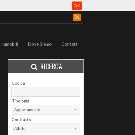
OK
i Immobili
Dove Siamo
Contatti
RICERCA
Codice
Tipologia
Appartamento
Contratto
Affitto