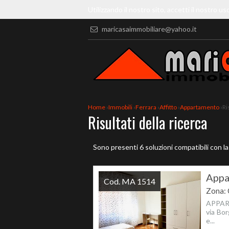
Utilizzando il nostro sito, accetti il nostro us
maricasaimmobiliare@yahoo.it
Home
›
Immobili
›
Ferrara
›
Affitto
›
Appartamento
›
Ri
Risultati della ricerca
Sono presenti 6 soluzioni compatibili con la
Appa
Cod. MA 1514
Zona: 
APPART
via Bor
e...