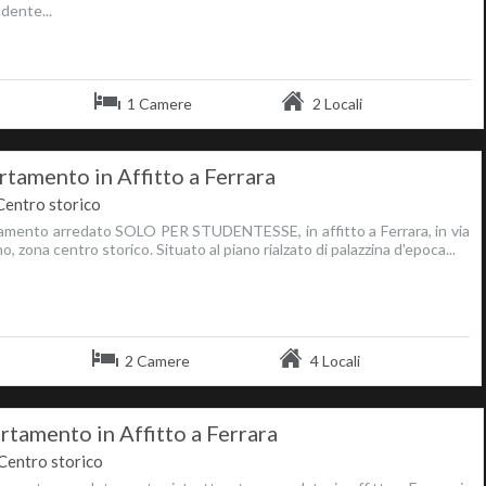
dente...
1 Camere
2 Locali
tamento in Affitto a Ferrara
Centro storico
mento arredato SOLO PER STUDENTESSE, in affitto a Ferrara, in via
, zona centro storico. Situato al piano rialzato di palazzina d'epoca...
2 Camere
4 Locali
rtamento in Affitto a Ferrara
Centro storico